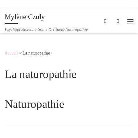
Passer au contenu
Mylène Czuly
Search
Me
Psychopraticienne-Soins & rituels-Naturopathie
Accueil
»
La naturopathie
La naturopathie
Naturopathie