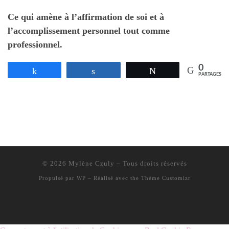
Ce qui amène à l’affirmation de soi et à
l’accomplissement personnel tout comme
professionnel.
0
Partagez
Partagez
Tweetez
PARTAGES
© 2026
Mylène Czuly
– Tous droits réservés
Propulsé par
WP
– Réalisé avec the
Thème Customizr