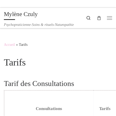
Passer au contenu
Mylène Czuly
Search
Me
Psychopraticienne-Soins & rituels-Naturopathie
Accueil
»
Tarifs
Tarifs
Tarif des Consultations
Consultations
Tarifs