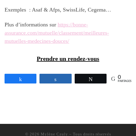
Exemples : Asaf & Afps, SwissLife, Cegema…
Plus d’informations sur
https://bonne-
assurance.com/mutuelle/classement/meilleures-
mutuelles-medecines-douces/
Prendre un rendez-vous
0
Partagez
Partagez
Tweetez
PARTAGES
© 2026
Mylène Czuly
– Tous droits réservés