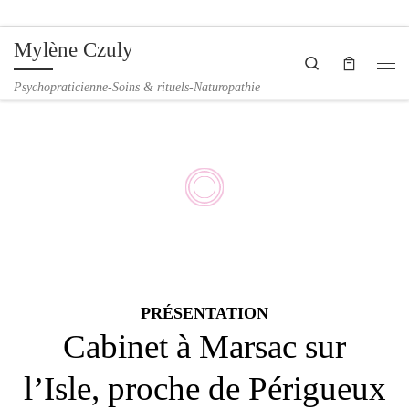
Passer au contenu
Mylène Czuly
Search
Me
Psychopraticienne-Soins & rituels-Naturopathie
Mylène
Czuly -
Psychoprati
PRÉSENTATION
Cabinet à Marsac sur
l’Isle, proche de Périgueux
cienne-