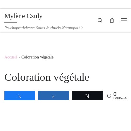
Passer au contenu
Mylène Czuly
Search
Me
Psychopraticienne-Soins & rituels-Naturopathie
Accueil
»
Coloration végétale
Coloration végétale
0
Partagez
Partagez
Tweetez
PARTAGES