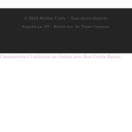
© 2026
Mylène Czuly
– Tous droits réservés
Propulsé par
WP
– Réalisé avec the
Thème Customizr
Consentement à l'utilisation de Cookies avec Real Cookie Banner