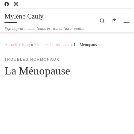
Passer au contenu
Mylène Czuly
Search
Me
Psychopraticienne-Soins & rituels-Naturopathie
Accueil
»
Blog
»
Troubles hormonaux
»
La Ménopause
TROUBLES HORMONAUX
La Ménopause