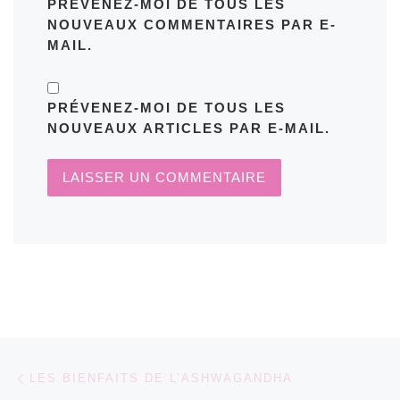
PRÉVENEZ-MOI DE TOUS LES
NOUVEAUX COMMENTAIRES PAR E-
MAIL.
PRÉVENEZ-MOI DE TOUS LES
NOUVEAUX ARTICLES PAR E-MAIL.
Parcourir les articles
Article précédent
LES BIENFAITS DE L’ASHWAGANDHA